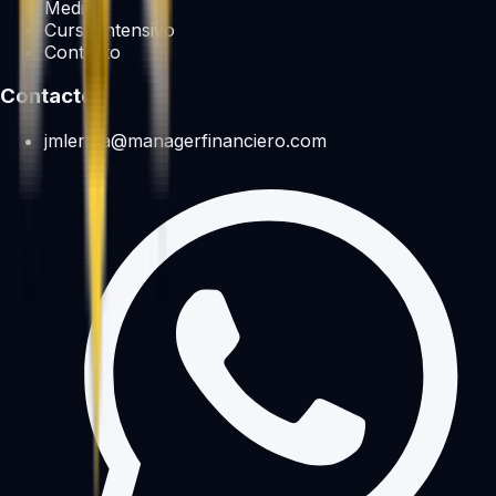
Medios
Curso intensivo
Contacto
Contacto
jmlerma@managerfinanciero.com