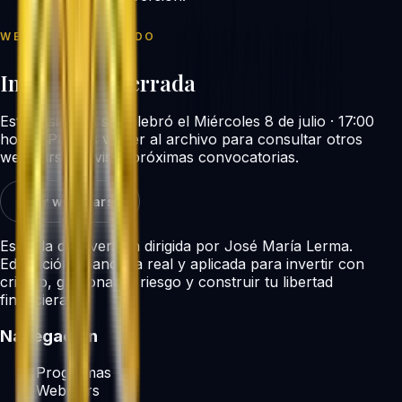
WEBINAR REALIZADO
Inscripción cerrada
Esta sesión ya se celebró el
Miércoles 8 de julio · 17:00
horas
. Puedes volver al archivo para consultar otros
webinars o revisar próximas convocatorias.
Ver webinars
Escuela de inversión dirigida por José María Lerma.
Educación financiera real y aplicada para invertir con
criterio, gestionar el riesgo y construir tu libertad
financiera.
Navegación
Programas
Webinars