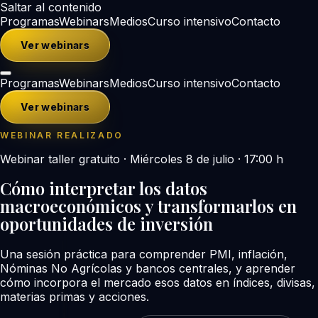
Saltar al contenido
Programas
Webinars
Medios
Curso intensivo
Contacto
Ver webinars
Programas
Webinars
Medios
Curso intensivo
Contacto
Ver webinars
WEBINAR REALIZADO
Webinar taller gratuito · Miércoles 8 de julio · 17:00 h
Cómo interpretar los datos
macroeconómicos y transformarlos en
oportunidades de inversión
Una sesión práctica para comprender PMI, inflación,
Nóminas No Agrícolas y bancos centrales, y aprender
cómo incorpora el mercado esos datos en índices, divisas,
materias primas y acciones.