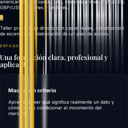
americanos y europeos, oro, materias primas, EUR/USD,
GBP/USD, acciones y sectores.
4
Taller práctico en directo con casos reales, construcción
de escenarios y elaboración de un plan de acción.
ENFOQUE
Una formación clara, profesional y
aplicable
Macro con criterio
Aprende a leer qué significa realmente un dato y
cómo puede condicionar el movimiento del
mercado.