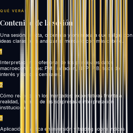
QUÉ VERÁS
Contenido de la sesión
Una sesión directa, ordenada y orientada a que salgas con
ideas claras para analizar el mercado con más criterio.
1
Interpretación profesional de los principales datos
macroeconómicos: PMI, inflación, NFP, PIB, tipos de
interés y bancos centrales.
2
Cómo reaccionan los mercados: expectativas frente a
realidad, impacto de las sorpresas e interpretación
institucional.
3
Aplicación práctica en inversión y trading sobre índices